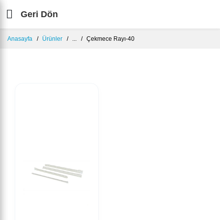
Geri Dön
Anasayfa
Ürünler
...
Çekmece Rayı-40