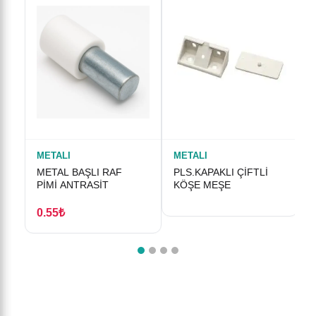
METALI
METALI
M
METAL BAŞLI RAF
PLS.KAPAKLI ÇİFTLİ
P
PİMİ ANTRASİT
KÖŞE MEŞE
0.55₺
0