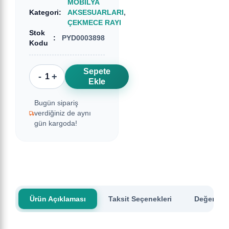
MOBİLYA
Kategori
:
AKSESUARLARI
,
ÇEKMECE RAYI
Stok
:
PYD0003898
Kodu
Sepete
-
+
Ekle
Bugün sipariş
verdiğiniz de aynı
gün kargoda!
Ürün Açıklaması
Taksit Seçenekleri
Değerlend