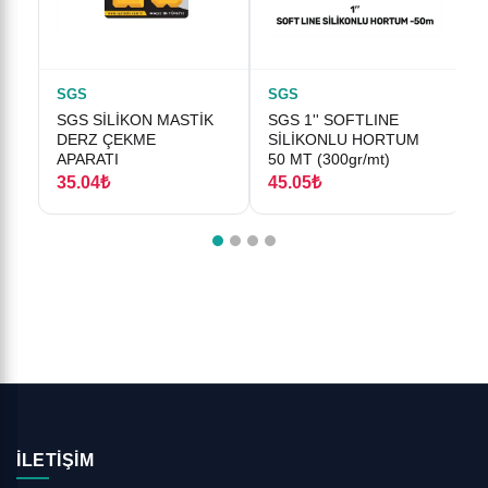
SGS
SGS
SGS SİLİKON MASTİK
SGS 1'' SOFTLINE
S
DERZ ÇEKME
SİLİKONLU HORTUM
APARATI
50 MT (300gr/mt)
2
35.04₺
45.05₺
İLETIŞIM