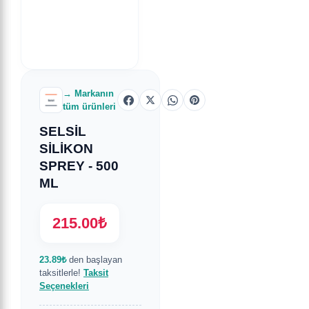
→ Markanın
tüm ürünleri
SELSİL
SİLİKON
SPREY - 500
ML
215.00₺
23.89₺
den başlayan
taksitlerle!
Taksit
Seçenekleri