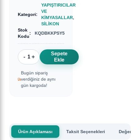
YAPIŞTIRICILAR
VE
Kategori
:
KİMYASALLAR
,
SİLİKON
Stok
:
KQDBKKPSY5
Kodu
Sepete
-
+
Ekle
Bugün sipariş
verdiğiniz de aynı
gün kargoda!
Ürün Açıklaması
Taksit Seçenekleri
Değerlend